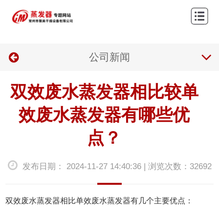
网
站
关
首
公司新闻
于
产
页
我
品
新
双效废水蒸发器相比较单
们
与
闻
联
效废水蒸发器有哪些优
应
资
系
点？
用
讯
我
发布日期： 2024-11-27 14:40:36 | 浏览次数：32692
们
双效废水蒸发器相比单效废水蒸发器有几个主要优点：